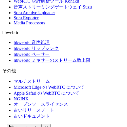
WebRTC 統計解析ツール Kohaku
音声ストリーミングゲートウェイ Suzu
Sora Archive Uploader
Sora Exporter
Media Processors
libwebrtc
libwebrtc 音声処理
libwebrtc リップシンク
libwebrtc ペーサー
libwebrtc ミキサーのストリーム数上限
その他
マルチストリーム
Microsoft Edge の WebRTC について
Apple Safari の WebRTC について
NGINX
オープンソースライセンス
古いリリースノート
古いドキュメント