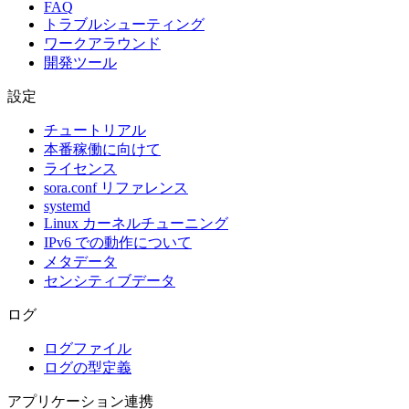
FAQ
トラブルシューティング
ワークアラウンド
開発ツール
設定
チュートリアル
本番稼働に向けて
ライセンス
sora.conf リファレンス
systemd
Linux カーネルチューニング
IPv6 での動作について
メタデータ
センシティブデータ
ログ
ログファイル
ログの型定義
アプリケーション連携