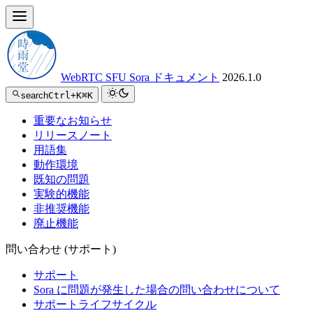
WebRTC SFU Sora ドキュメント
2026.1.0
search
Ctrl+K
⌘K
重要なお知らせ
リリースノート
用語集
動作環境
既知の問題
実験的機能
非推奨機能
廃止機能
問い合わせ (サポート)
サポート
Sora に問題が発生した場合の問い合わせについて
サポートライフサイクル