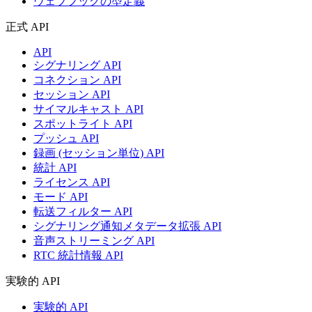
ウェブフックの型定義
正式 API
API
シグナリング API
コネクション API
セッション API
サイマルキャスト API
スポットライト API
プッシュ API
録画 (セッション単位) API
統計 API
ライセンス API
モード API
転送フィルター API
シグナリング通知メタデータ拡張 API
音声ストリーミング API
RTC 統計情報 API
実験的 API
実験的 API