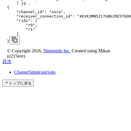
    | jq .

{

    "channel_id": "sora",

    "receiver_connection_id": "4EVK3MN5Z17GB62RE5TGD0
    "rids": [

        "r0",

        "r1"

    ]

}
© Copyright 2026,
Shiguredo Inc.
Created using Mikan
(e215eee)
目次
ChangeSimulcastAuto
トップに戻る