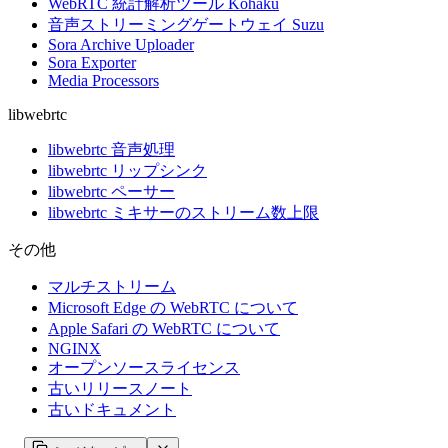
WebRTC 統計解析ツール Kohaku
音声ストリーミングゲートウェイ Suzu
Sora Archive Uploader
Sora Exporter
Media Processors
libwebrtc
libwebrtc 音声処理
libwebrtc リップシンク
libwebrtc ペーサー
libwebrtc ミキサーのストリーム数上限
その他
マルチストリーム
Microsoft Edge の WebRTC について
Apple Safari の WebRTC について
NGINX
オープンソースライセンス
古いリリースノート
古いドキュメント