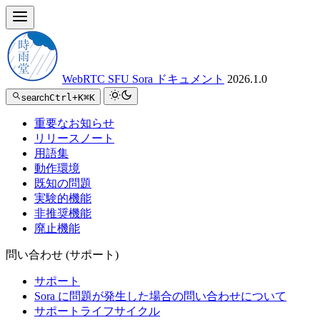
WebRTC SFU Sora ドキュメント
2026.1.0
search
Ctrl+K
⌘K
重要なお知らせ
リリースノート
用語集
動作環境
既知の問題
実験的機能
非推奨機能
廃止機能
問い合わせ (サポート)
サポート
Sora に問題が発生した場合の問い合わせについて
サポートライフサイクル