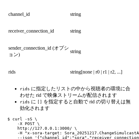
channel_id
string
receiver_connection_id
string
sender_connection_id (オプシ
string
ョン)
rids
string[none | r0 | r1 | r2, ...]
に指定したリストの中から視聴者の環境に合
rids
わせた rid で映像ストリームが配信されます
に
を指定すると自動で rid の切り替えは無
rids
[]
効化されます
$ curl -sS \

    -X POST \

    http://127.0.0.1:3000/ \

    -H "x-sora-target: Sora_20251217.ChangeSimulcastA
    --json '{"channel_id":"sora","receiver_connection