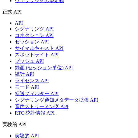
ウェブフックの型定義
正式 API
API
シグナリング API
コネクション API
セッション API
サイマルキャスト API
スポットライト API
プッシュ API
録画 (セッション単位) API
統計 API
ライセンス API
モード API
転送フィルター API
シグナリング通知メタデータ拡張 API
音声ストリーミング API
RTC 統計情報 API
実験的 API
実験的 API