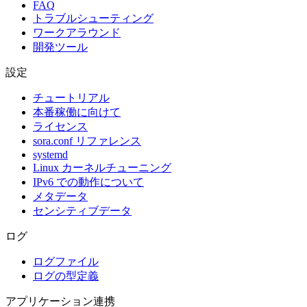
FAQ
トラブルシューティング
ワークアラウンド
開発ツール
設定
チュートリアル
本番稼働に向けて
ライセンス
sora.conf リファレンス
systemd
Linux カーネルチューニング
IPv6 での動作について
メタデータ
センシティブデータ
ログ
ログファイル
ログの型定義
アプリケーション連携