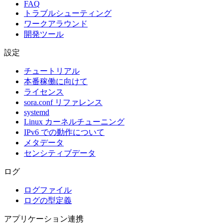
FAQ
トラブルシューティング
ワークアラウンド
開発ツール
設定
チュートリアル
本番稼働に向けて
ライセンス
sora.conf リファレンス
systemd
Linux カーネルチューニング
IPv6 での動作について
メタデータ
センシティブデータ
ログ
ログファイル
ログの型定義
アプリケーション連携