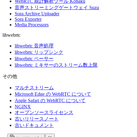
WebRTC 統計解析ツール Kohaku
音声ストリーミングゲートウェイ Suzu
Sora Archive Uploader
Sora Exporter
Media Processors
libwebrtc
libwebrtc 音声処理
libwebrtc リップシンク
libwebrtc ペーサー
libwebrtc ミキサーのストリーム数上限
その他
マルチストリーム
Microsoft Edge の WebRTC について
Apple Safari の WebRTC について
NGINX
オープンソースライセンス
古いリリースノート
古いドキュメント