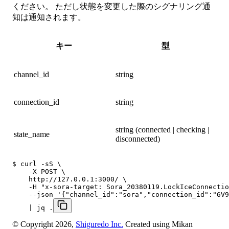
ください。 ただし状態を変更した際のシグナリング通
知は通知されます。
キー
型
channel_id
string
connection_id
string
string (connected | checking |
state_name
disconnected)
$ curl -sS \

    -X POST \

    http://127.0.0.1:3000/ \

    -H "x-sora-target: Sora_20380119.LockIceConnectio
    --json '{"channel_id":"sora","connection_id":"6V9
    | jq .
© Copyright 2026,
Shiguredo Inc.
Created using Mikan