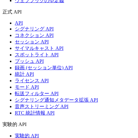
ウェブフックの型定義
正式 API
API
シグナリング API
コネクション API
セッション API
サイマルキャスト API
スポットライト API
プッシュ API
録画 (セッション単位) API
統計 API
ライセンス API
モード API
転送フィルター API
シグナリング通知メタデータ拡張 API
音声ストリーミング API
RTC 統計情報 API
実験的 API
実験的 API