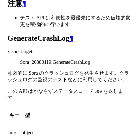
注意
¶
テスト API は利便性を最優先にするため破壊的変
更を積極的に行います
GenerateCrashLog
¶
x-sora-target
:
Sora_20380119.GenerateCrashLog
意図的に Sora のクラッシュログを発生させます。クラ
ッシュログの監視のテストなどに利用してください。
この API はかならずステータスコード
を返しま
500
す。
キー
型
info
object