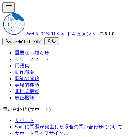
WebRTC SFU Sora ドキュメント
2026.1.0
search
Ctrl+K
⌘K
重要なお知らせ
リリースノート
用語集
動作環境
既知の問題
実験的機能
非推奨機能
廃止機能
問い合わせ (サポート)
サポート
Sora に問題が発生した場合の問い合わせについて
サポートライフサイクル