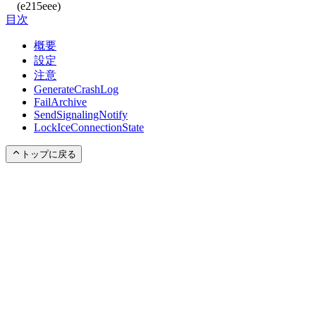
(e215eee)
目次
概要
設定
注意
GenerateCrashLog
FailArchive
SendSignalingNotify
LockIceConnectionState
トップに戻る