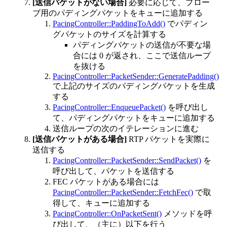
[送信パケットがない場合]
必要に応じて、プロー
ブ用のパディングパケットをキューに追加する
PacingController::PaddingToAdd()
でパディン
グパケットのサイズを計算する
パディングパケットの送信が不要な場
合には 0 が返され、ここで送信ループ
を抜ける
PacingController::PacketSender::GeneratePadding()
で上記のサイズのパディングパケットを生成
する
PacingController::EnqueuePacket()
を呼び出し
て、パディングパケットをキューに追加する
送信ループの次のイテレーションに進む
[送信パケットがある場合]
RTP パケットを実際に
送信する
PacingController::PacketSender::SendPacket()
を
呼び出して、パケットを送信する
FEC パケットがある場合には
PacingController::PacketSender::FetchFec()
で取
得して、キューに追加する
PacingController::OnPacketSent()
メソッドを呼
び出して、（主に）以下を行う