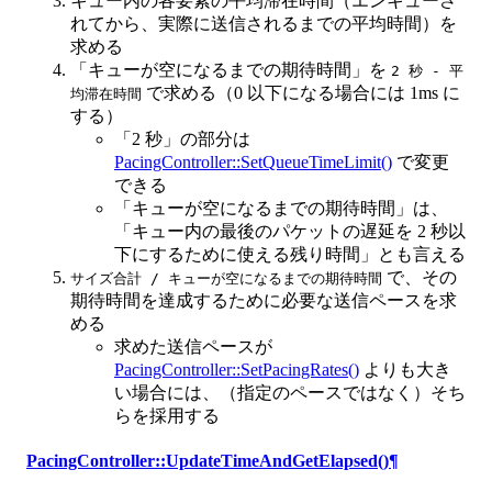
キュー内の各要素の平均滞在時間（エンキューさ
れてから、実際に送信されるまでの平均時間）を
求める
「キューが空になるまでの期待時間」を
2 秒 - 平
で求める（0 以下になる場合には 1ms に
均滞在時間
する）
「2 秒」の部分は
PacingController::SetQueueTimeLimit()
で変更
できる
「キューが空になるまでの期待時間」は、
「キュー内の最後のパケットの遅延を 2 秒以
下にするために使える残り時間」とも言える
で、その
サイズ合計 / キューが空になるまでの期待時間
期待時間を達成するために必要な送信ペースを求
める
求めた送信ペースが
PacingController::SetPacingRates()
よりも大き
い場合には、（指定のペースではなく）そち
らを採用する
PacingController::UpdateTimeAndGetElapsed()
¶