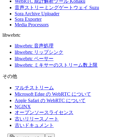
WebRTC 統計解析ツール Kohaku
音声ストリーミングゲートウェイ Suzu
Sora Archive Uploader
Sora Exporter
Media Processors
libwebrtc
libwebrtc 音声処理
libwebrtc リップシンク
libwebrtc ペーサー
libwebrtc ミキサーのストリーム数上限
その他
マルチストリーム
Microsoft Edge の WebRTC について
Apple Safari の WebRTC について
NGINX
オープンソースライセンス
古いリリースノート
古いドキュメント