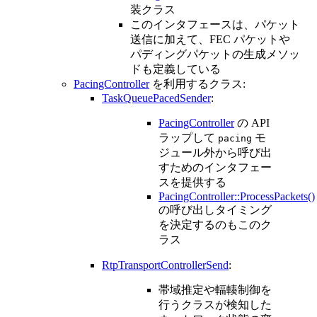
装クラス
このインタフェースは、パケット
送信に加えて、FEC パケットや
パディングパケットの生成メソッ
ドも定義している
PacingController
を利用するクラス:
TaskQueuePacedSender
:
PacingController
の API
ラップして
モ
pacing
ジュール外から呼び出
すためのインタフェー
スを提供する
PacingController::ProcessPackets()
の呼び出しタイミング
を決定するのもこのク
ラス
RtpTransportControllerSend
:
帯域推定や輻輳制御を
行うクラスが検知した