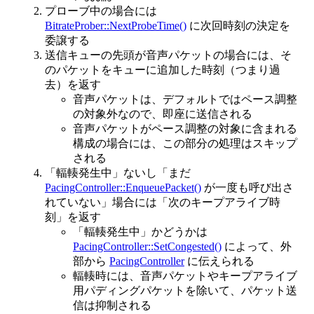
プローブ中の場合には
BitrateProber::NextProbeTime()
に次回時刻の決定を
委譲する
送信キューの先頭が音声パケットの場合には、そ
のパケットをキューに追加した時刻（つまり過
去）を返す
音声パケットは、デフォルトではペース調整
の対象外なので、即座に送信される
音声パケットがペース調整の対象に含まれる
構成の場合には、この部分の処理はスキップ
される
「輻輳発生中」ないし「まだ
PacingController::EnqueuePacket()
が一度も呼び出さ
れていない」場合には「次のキープアライブ時
刻」を返す
「輻輳発生中」かどうかは
PacingController::SetCongested()
によって、外
部から
PacingController
に伝えられる
輻輳時には、音声パケットやキープアライブ
用パディングパケットを除いて、パケット送
信は抑制される