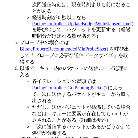
次回送信時刻は、現在時刻よりも前になるこ
とがある
経過時刻が 0 秒以上なら
PacingController::UpdateBudgetWithElapsedTime()
を呼び出して、バジェットを更新する（経過
時間分だけ送れる量が増える）
プローブ中の場合には
BitrateProber::RecommendedMinProbeSize()
を呼び出
して「プローブに必要な送信データサイズ」を取
得する
以降で、キュー内のパケットの送信ループ処理に
入る
各イテレーションの冒頭では
PacingController::GetPendingPacket()
によっ
て、次に送信するパケットがキューから取り
出される
ただし、送信バジェットが枯渇している場合
などは、キューに要素が存在しても
が
null
返されることがある（詳細は後述）
「次に送信するパケットがあるかどうか」で
処理が分岐する