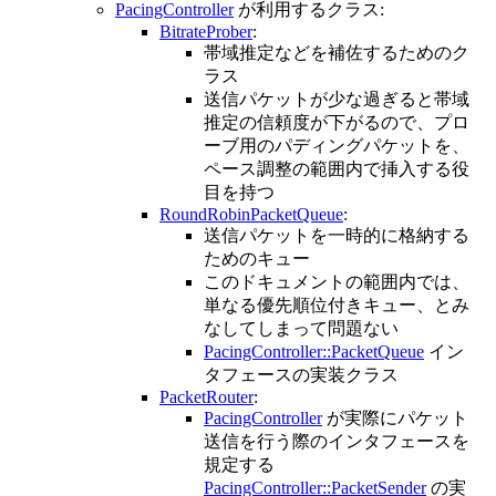
PacingController
が利用するクラス:
BitrateProber
:
帯域推定などを補佐するためのク
ラス
送信パケットが少な過ぎると帯域
推定の信頼度が下がるので、プロ
ーブ用のパディングパケットを、
ペース調整の範囲内で挿入する役
目を持つ
RoundRobinPacketQueue
:
送信パケットを一時的に格納する
ためのキュー
このドキュメントの範囲内では、
単なる優先順位付きキュー、とみ
なしてしまって問題ない
PacingController::PacketQueue
イン
タフェースの実装クラス
PacketRouter
:
PacingController
が実際にパケット
送信を行う際のインタフェースを
規定する
PacingController::PacketSender
の実