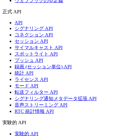
ウェブフックの型定義
正式 API
API
シグナリング API
コネクション API
セッション API
サイマルキャスト API
スポットライト API
プッシュ API
録画 (セッション単位) API
統計 API
ライセンス API
モード API
転送フィルター API
シグナリング通知メタデータ拡張 API
音声ストリーミング API
RTC 統計情報 API
実験的 API
実験的 API