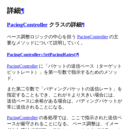
詳細
¶
PacingController
クラスの詳細
¶
ペース調整ロジックの中心を担う
PacingController
の主
要なメソッドについて説明していく。
PacingController::SetPacingRates()
¶
PacingController
に「パケットの送信ペース（ターゲット
ビットレート）」を第一引数で指示するためのメソッ
ド。
また第二引数で「パディングパケットの送信レート」を
指定することもでき、これが 0 より大きい場合には、
送信ペースに余裕がある場合は、パディングパケットが
常に送信されることになる。
PacingController
の各処理では、ここで指示された送信ペ
ースが厳守されることになる。 ペース調整は、イメー