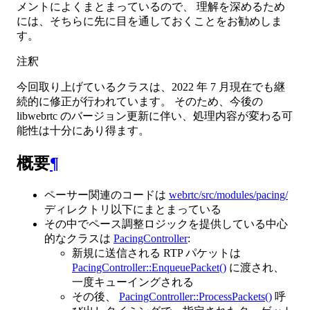
メントによくまとまっているので、 理解を深めるため
には、そちらに先に目を通しておくことをお勧めしま
す。
注釈
今回取り上げているクラスは、2022 年 7 月現在でも継
続的に修正が行われています。 そのため、今後の
libwebrtc のバージョン更新に伴い、処理内容が変わる可
能性は十分にあり得ます。
概要
¶
ペーサー関連のコードは
webrtc/src/modules/pacing/
ディレクトリ以下にまとまっている
その中でペース調整ロジックを提供している中心
的なクラスは
PacingController
:
新規に送信される RTP パケットは
PacingController::EnqueuePacket()
に渡され、
一度キューイングされる
その後、
PacingController::ProcessPackets()
呼