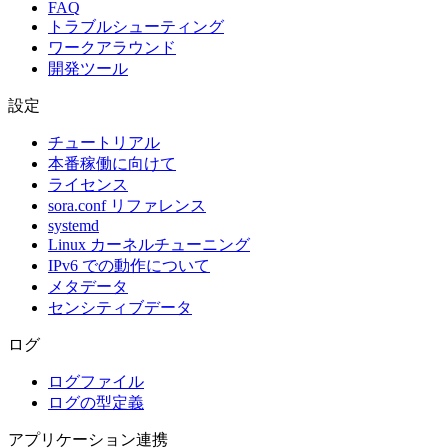
FAQ
トラブルシューティング
ワークアラウンド
開発ツール
設定
チュートリアル
本番稼働に向けて
ライセンス
sora.conf リファレンス
systemd
Linux カーネルチューニング
IPv6 での動作について
メタデータ
センシティブデータ
ログ
ログファイル
ログの型定義
アプリケーション連携