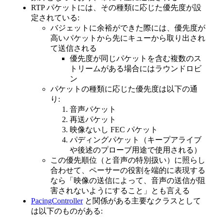
RTP パケットには、その種類に応じた優先度が設
定されている:
バジェットに余裕ができた際には、優先度が
高いパケットから先にキューから取り出され
て送信される
優先度が同じパケットを含む複数のス
トリームがある場合にはラウンドロビ
ン
パケットの種類に応じた優先度は以下の通
り:
音声パケット
再送パケット
映像ないし FEC パケット
パディングパケット（キープアライブ
や後述のプローブ用途で使用される）
この優先順位（と音声の特別扱い）に照らし
合わせて、ペーサーの役割を端的に表現する
なら「映像の送信によって、音声の送信が阻
害されないようにすること」とも言える
PacingController
と関係がある主要なクラスとして
は以下のものがある: