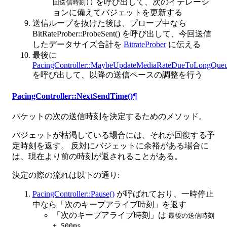
を呼び出して、次のイテレーシ
回送信時刻))
ョンに備えてバジェットを更新する
送信ループを抜けた後は、プローブ中なら
BitRateProber::ProbeSent()
を呼び出して、今回送信
したデータサイズ合計を
BitrateProber
に伝える
最後に
PacingController::MaybeUpdateMediaRateDueToLongQueu
を呼び出して、以降の送信ペースの調整を行う
PacingController::NextSendTime()
¶
パケットの次の送信時刻を決定するためのメソッド。
バジェットが枯渇している場合には、それが回復する予
定時刻を返す。 反対にバジェットに余裕がある場合に
は、現在より前の時刻が返されることがある。
決定の際の流れは以下の通り:
PacingController::Pause()
が呼ばれており、一時停止
中なら「次のキープアライブ時刻」を返す
「次のキープアライブ時刻」は
最後の送信時刻
+ 500ms