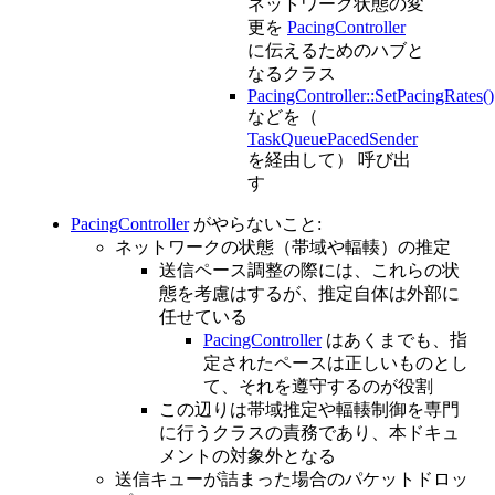
ネットワーク状態の変
更を
PacingController
に伝えるためのハブと
なるクラス
PacingController::SetPacingRates()
などを（
TaskQueuePacedSender
を経由して） 呼び出
す
PacingController
がやらないこと:
ネットワークの状態（帯域や輻輳）の推定
送信ペース調整の際には、これらの状
態を考慮はするが、推定自体は外部に
任せている
PacingController
はあくまでも、指
定されたペースは正しいものとし
て、それを遵守するのが役割
この辺りは帯域推定や輻輳制御を専門
に行うクラスの責務であり、本ドキュ
メントの対象外となる
送信キューが詰まった場合のパケットドロッ