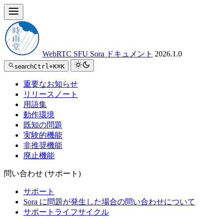
WebRTC SFU Sora ドキュメント
2026.1.0
search
Ctrl+K
⌘K
重要なお知らせ
リリースノート
用語集
動作環境
既知の問題
実験的機能
非推奨機能
廃止機能
問い合わせ (サポート)
サポート
Sora に問題が発生した場合の問い合わせについて
サポートライフサイクル