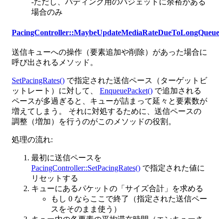
-ただし、パディング用のバジェットに余裕がある
場合のみ
PacingController::MaybeUpdateMediaRateDueToLongQueue
送信キューへの操作（要素追加や削除）があった場合に
呼び出されるメソッド。
SetPacingRates()
で指定された送信ペース（ターゲットビ
ットレート）に対して、
EnqueuePacket()
で追加される
ペースが多過ぎると、キューが詰まって延々と要素数が
増えてしまう。 それに対処するために、送信ペースの
調整（増加）を行うのがこのメソッドの役割。
処理の流れ:
最初に送信ペースを
PacingController::SetPacingRates()
で指定された値に
リセットする
キューにあるパケットの「サイズ合計」を求める
もし 0 ならここで終了（指定された送信ペー
スをそのまま使う）