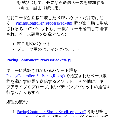
を呼び出して、必要なら送信ペースを増加する
（キュー詰まり解消用）
なおユーザが直接生成した RTP パケットだけではな
く、
PacingController::ProcessPackets()
呼び出し時に生成
される 以下のパケットも、一度キューを経由して送信
され、ペース調整の対象となる:
FEC 用のパケット
プローブ用のパディングパケット
PacingController::ProcessPackets()
¶
キューに格納されているパケット群を
PacingController::SetPacingRates()
で指定されたペース制
約を満たす範囲で送信するメソッド。 その他に、キー
プアライブやプローブ用のパディングパケットの送信を
行なったりもする。
処理の流れ:
PacingController::ShouldSendKeepalive()
を呼び出し