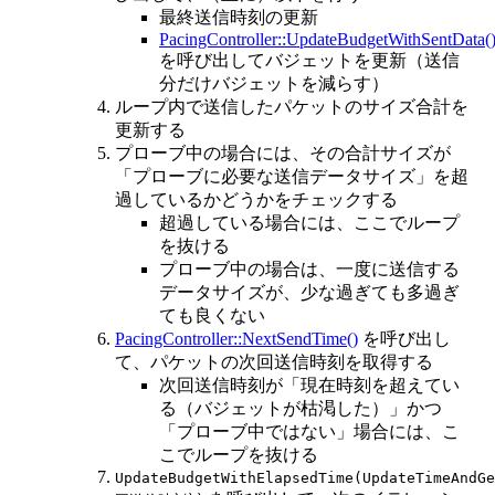
最終送信時刻の更新
PacingController::UpdateBudgetWithSentData(
を呼び出してバジェットを更新（送信
分だけバジェットを減らす）
ループ内で送信したパケットのサイズ合計を
更新する
プローブ中の場合には、その合計サイズが
「プローブに必要な送信データサイズ」を超
過しているかどうかをチェックする
超過している場合には、ここでループ
を抜ける
プローブ中の場合は、一度に送信する
データサイズが、少な過ぎても多過ぎ
ても良くない
PacingController::NextSendTime()
を呼び出し
て、パケットの次回送信時刻を取得する
次回送信時刻が「現在時刻を超えてい
る（バジェットが枯渇した）」かつ
「プローブ中ではない」場合には、こ
こでループを抜ける
UpdateBudgetWithElapsedTime(UpdateTimeAndG