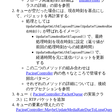
プローブ関連処理の詳細は「
BitrateProber
ク
ラスの詳細」の節を参照
キューが空だった場合には、現在時刻を基点にし
て、バジェットを再計算する:
処理としては
UpdateBudgetWithElapsedTime(UpdateTimeAndG
が呼ばれるイメージ:
在時刻));
で、最終
UpdateTimeAndGetElapsed()
処理時刻を現在時刻に設定（返り値が
前回の処理時刻からの経過時間）
で、
UpdateBudgetWithElapsedTime()
経過時間を元に送信バジェットを更新
する
この二つのメソッドの組み合わせは
PacingController
内の色々なところで登場する
頻出パターン
それぞれのメソッドの詳細については、後続
のサブセクションを参照
キュー（
PacingController::PacketQueue
の実装クラ
ス）に RTP パケットを追加
キューの要素が増えたので
PacingController::MaybeUpdateMediaRateDueToLongQueu