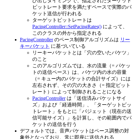
び出しタイミングで、指定されたターゲット
ビットレート要求を満たすペースで実際のパ
ケット送信が行われる
ターゲットビットレートは
PacingController::SetPacingRates()
によって、
このクラスの外から指定される
PacingController
のペース制御アルゴリズムは
リー
キーバケット
に基づいている
リーキーバケットとは「穴の空いたバケツ」
のこと
このアルゴリズムでは、水の流量（= パケッ
トの送信ペース）は、バケツ内の水の容量
（= キュー内のパケットの合計サイズ）には
左右されず、その穴の大きさ（= 指定ビット
レート）によって制御されることになる
PacingController
は「送信済みパケットサイ
ズ」および「経過時間」、「ターゲットビッ
トレート」をもとに「バジェット（現在の送
信可能サイズ）」を計算し、その範囲内でパ
ケットの送信を行う
デフォルトでは、音声パケットはペース調整の対
象外となっており、常に即座に送信される