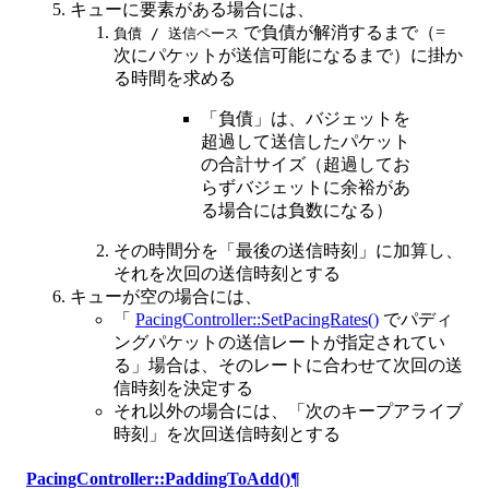
キューに要素がある場合には、
で負債が解消するまで（=
負債 / 送信ペース
次にパケットが送信可能になるまで）に掛か
る時間を求める
「負債」は、バジェットを
超過して送信したパケット
の合計サイズ（超過してお
らずバジェットに余裕があ
る場合には負数になる）
その時間分を「最後の送信時刻」に加算し、
それを次回の送信時刻とする
キューが空の場合には、
「
PacingController::SetPacingRates()
でパディ
ングパケットの送信レートが指定されてい
る」場合は、そのレートに合わせて次回の送
信時刻を決定する
それ以外の場合には、「次のキープアライブ
時刻」を次回送信時刻とする
PacingController::PaddingToAdd()
¶