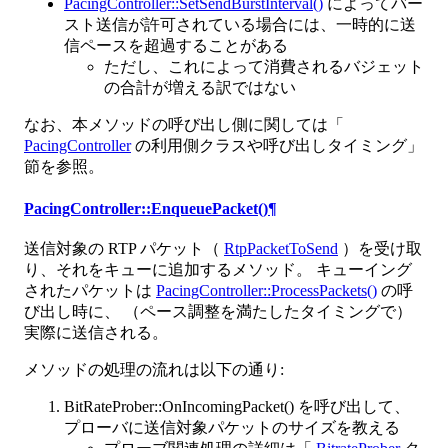
PacingController::SetSendBurstInterval()
によってバー
スト送信が許可されている場合には、一時的に送
信ペースを超過することがある
ただし、これによって消費されるバジェット
の合計が増える訳ではない
なお、本メソッドの呼び出し側に関しては「
PacingController
の利用側クラスや呼び出しタイミング」
節を参照。
PacingController::EnqueuePacket()
¶
送信対象の RTP パケット（
RtpPacketToSend
）を受け取
り、それをキューに追加するメソッド。 キューイング
されたパケットは
PacingController::ProcessPackets()
の呼
び出し時に、 （ペース調整を満たしたタイミングで）
実際に送信される。
メソッドの処理の流れは以下の通り:
BitRateProber::OnIncomingPacket()
を呼び出して、
プローバに送信対象パケットのサイズを教える