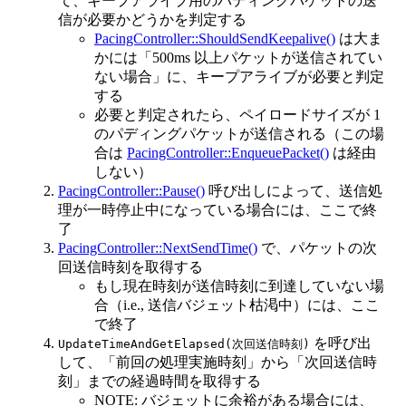
て、キープアライブ用のパディングパケットの送
信が必要かどうかを判定する
PacingController::ShouldSendKeepalive()
は大ま
かには「500ms 以上パケットが送信されてい
ない場合」に、キープアライブが必要と判定
する
必要と判定されたら、ペイロードサイズが 1
のパディングパケットが送信される（この場
合は
PacingController::EnqueuePacket()
は経由
しない）
PacingController::Pause()
呼び出しによって、送信処
理が一時停止中になっている場合には、ここで終
了
PacingController::NextSendTime()
で、パケットの次
回送信時刻を取得する
もし現在時刻が送信時刻に到達していない場
合（i.e., 送信バジェット枯渇中）には、ここ
で終了
を呼び出
UpdateTimeAndGetElapsed(次回送信時刻)
して、「前回の処理実施時刻」から「次回送信時
刻」までの経過時間を取得する
NOTE: バジェットに余裕がある場合には、