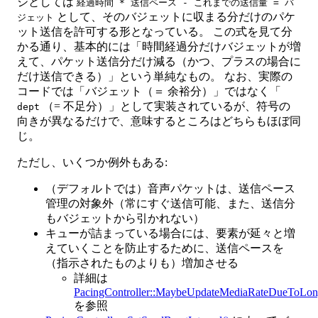
ジとしては
経過時間 * 送信ペース - これまでの送信量 = バ
として、そのバジェットに収まる分だけのパケ
ジェット
ット送信を許可する形となっている。 この式を見て分
かる通り、基本的には「時間経過分だけバジェットが増
えて、パケット送信分だけ減る（かつ、プラスの場合に
だけ送信できる）」という単純なもの。 なお、実際の
コードでは「バジェット（＝ 余裕分）」ではなく「
（= 不足分）」として実装されているが、符号の
dept
向きが異なるだけで、意味するところはどちらもほぼ同
じ。
ただし、いくつか例外もある:
（デフォルトでは）音声パケットは、送信ペース
管理の対象外（常にすぐ送信可能、また、送信分
もバジェットから引かれない）
キューが詰まっている場合には、要素が延々と増
えていくことを防止するために、送信ペースを
（指示されたものよりも）増加させる
詳細は
PacingController::MaybeUpdateMediaRateDueToLo
を参照