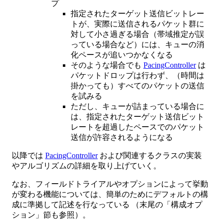
プ
指定されたターゲット送信ビットレー
トが、実際に送信されるパケット群に
対して小さ過ぎる場合（帯域推定が誤
っている場合など）には、キューの消
化ペースが追いつかなくなる
そのような場合でも
PacingController
は
パケットドロップは行わず、（時間は
掛かっても）すべてのパケットの送信
を試みる
ただし、キューが詰まっている場合に
は、指定されたターゲット送信ビット
レートを超過したペースでのパケット
送信が許容されるようになる
以降では
PacingController
および関連するクラスの実装
やアルゴリズムの詳細を取り上げていく。
なお、フィールドトライアルやオプションによって挙動
が変わる機能については、簡単のためにデフォルトの構
成に準拠して記述を行なっている （末尾の「構成オプ
ション」節も参照）。