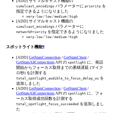
[ADD] サイマルキャスト機能の
パラメーターに
を
simulcast_encodings
priority
指定できるようになりました
/
/
/
very-low
low
medium
high
[ADD] サイマルキャスト機能の
パラメーターに
simulcast_encodings
を指定できるようになりました
networkPriority
/
/
/
very-low
low
medium
high
スポットライト機能
¶
[ADD]
GetStatsConnection
/
GetStatsClient
/
GetStatsAllConnections
API の
に、発話
spotlight
開始からフォーカス取得までの累積遅延 (マイク
ロ秒) を計測する
を
total_spotlight_audible_to_focus_delay_us
追加しました
[ADD]
GetStatsConnection
/
GetStatsClient
/
GetStatsAllConnections
API の
に、フォ
spotlight
ーカス取得成功回数を計測する
を追加しまし
total_spotlight_focus_succeeded
た