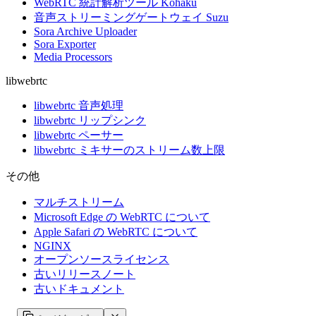
WebRTC 統計解析ツール Kohaku
音声ストリーミングゲートウェイ Suzu
Sora Archive Uploader
Sora Exporter
Media Processors
libwebrtc
libwebrtc 音声処理
libwebrtc リップシンク
libwebrtc ペーサー
libwebrtc ミキサーのストリーム数上限
その他
マルチストリーム
Microsoft Edge の WebRTC について
Apple Safari の WebRTC について
NGINX
オープンソースライセンス
古いリリースノート
古いドキュメント