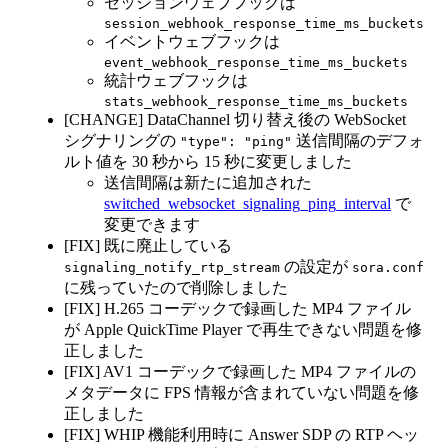
セッションウェブフックは
session_webhook_response_time_ms_buckets
イベントウェブフックは
event_webhook_response_time_ms_buckets
統計ウェブフックは
stats_webhook_response_time_ms_buckets
[CHANGE] DataChannel 切り替え後の WebSocket
シグナリングの
送信間隔のデフォ
"type": "ping"
ルト値を 30 秒から 15 秒に変更しました
送信間隔は新たに追加された
switched_websocket_signaling_ping_interval
で
変更できます
[FIX] 既に廃止している
の設定が
signaling_notify_rtp_stream
sora.conf
に残っていたので削除しました
[FIX] H.265 コーデックで録画した MP4 ファイル
が Apple QuickTime Player で再生できない問題を修
正しました
[FIX] AV1 コーデックで録画した MP4 ファイルの
メタデータに FPS 情報が含まれていない問題を修
正しました
[FIX] WHIP 機能利用時に Answer SDP の RTP ヘッ