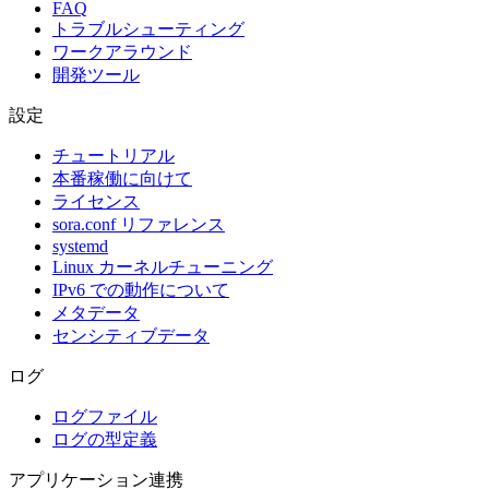
FAQ
トラブルシューティング
ワークアラウンド
開発ツール
設定
チュートリアル
本番稼働に向けて
ライセンス
sora.conf リファレンス
systemd
Linux カーネルチューニング
IPv6 での動作について
メタデータ
センシティブデータ
ログ
ログファイル
ログの型定義
アプリケーション連携