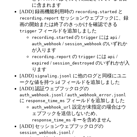
に含まれます
[ADD] 録画機能利用時の
と
recording.started
セッションウェブフックに、録
recording.report
画の開始または終了のきっかけを確認できる
フィールドを追加しました
trigger
の
には
/
recording.started
trigger
api
/
のいずれか
auth_webhook
session_webhook
が入ります
の
には
/
recording.report
trigger
api
/
のいずれかが入
expired
session_destroyed
ります
[ADD]
に他のログと同様にユニ
signaling.jsonl
ークな値を持つ
フィールドを追加しました
id
[ADD] 認証ウェブフックログの
/
auth_webhook.jsonl
auth_webhook_error.jsonl
に
フィールドを追加しました
response_time_ms
設定が未指定の場合はウ
auth_webhook_url
ェブフックを送信しないため、
キーを含めません
response_time_ms
[ADD] セッションウェブフックログの
/
session_webhook.jsonl