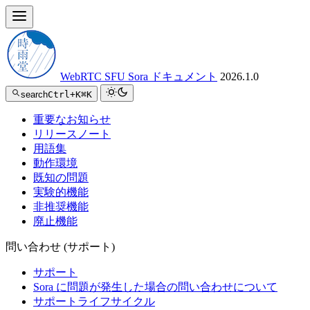
WebRTC SFU Sora ドキュメント
2026.1.0
search
Ctrl+K
⌘K
重要なお知らせ
リリースノート
用語集
動作環境
既知の問題
実験的機能
非推奨機能
廃止機能
問い合わせ (サポート)
サポート
Sora に問題が発生した場合の問い合わせについて
サポートライフサイクル