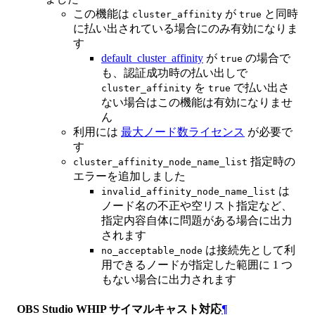
この機能は
が
と同時
cluster_affinity
true
に払い出されている場合にのみ有効になりま
す
default_cluster_affinity
が
の場合で
true
も、認証成功時の払い出しで
を
で払い出さ
cluster_affinity
true
ない場合はこの機能は有効になりませ
ん
利用には
最大ノード数ライセンス
が必要で
す
指定時の
cluster_affinity_node_name_list
エラーを追加しました
は
invalid_affinity_node_name_list
ノード名の不正や空リスト指定など、
指定内容自体に問題がある場合に出力
されます
は接続先として利
no_acceptable_node
用できるノードが指定した範囲に 1 つ
もない場合に出力されます
OBS Studio WHIP サイマルキャスト対応
¶