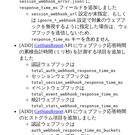
に
session_webhook_error.jsonl
フィールドを追加しました
response_time_ms
設定が未指定、もしく
session_webhook_url
は
設定で対象のウェブフ
ignore_*_webhook
ックを無視するように指定した場合は、ウェ
ブフックを送信しないため、
キーを含めません
response_time_ms
[ADD]
GetStatsReport
API にウェブフック応答時間
の累積合計時間 (ミリ秒) を計測する項目を追加し
ました
認証ウェブフックは
total_auth_webhook_response_time_ms
セッションウェブフックは
total_session_webhook_response_time_ms
イベントウェブフックは
total_event_webhook_response_time_ms
統計ウェブフックは
total_stats_webhook_response_time_ms
[ADD]
GetStatsReport
API にウェブフック応答時間
のヒストグラム項目を追加しました
認証ウェブフックは
auth_webhook_response_time_ms_buckets