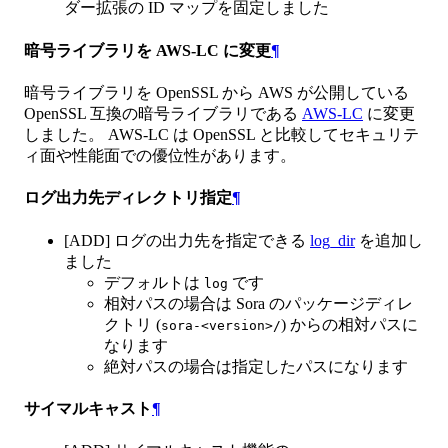
ダー拡張の ID マップを固定しました
暗号ライブラリを AWS-LC に変更
¶
暗号ライブラリを OpenSSL から AWS が公開している
OpenSSL 互換の暗号ライブラリである
AWS-LC
に変更
しました。 AWS-LC は OpenSSL と比較してセキュリテ
ィ面や性能面での優位性があります。
ログ出力先ディレクトリ指定
¶
[ADD] ログの出力先を指定できる
log_dir
を追加し
ました
デフォルトは
です
log
相対パスの場合は Sora のパッケージディレ
クトリ (
) からの相対パスに
sora-<version>/
なります
絶対パスの場合は指定したパスになります
サイマルキャスト
¶