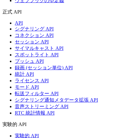
ウェブフックの型定義
正式 API
API
シグナリング API
コネクション API
セッション API
サイマルキャスト API
スポットライト API
プッシュ API
録画 (セッション単位) API
統計 API
ライセンス API
モード API
転送フィルター API
シグナリング通知メタデータ拡張 API
音声ストリーミング API
RTC 統計情報 API
実験的 API
実験的 API